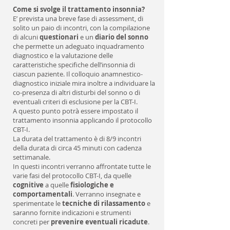
Come si svolge il trattamento insonnia?
E’ prevista una breve fase di assessment, di
solito un paio di incontri, con la compilazione
di alcuni
questionari
e un
diario del sonno
che permette un adeguato inquadramento
diagnostico e la valutazione delle
caratteristiche specifiche dell’insonnia di
ciascun paziente. Il colloquio anamnestico-
diagnostico iniziale mira inoltre a individuare la
co-presenza di altri disturbi del sonno o di
eventuali criteri di esclusione per la CBT-I.
A questo punto potrà essere impostato il
trattamento insonnia applicando il protocollo
CBT-I.
La durata del trattamento è di 8/9 incontri
della durata di circa 45 minuti con cadenza
settimanale.
In questi incontri verranno affrontate tutte le
varie fasi del protocollo CBT-I, da quelle
cognitive
a quelle
fisiologiche e
comportamentali
. Verranno insegnate e
sperimentate le
tecniche di rilassamento
e
saranno fornite indicazioni e strumenti
concreti per
prevenire eventuali ricadute
.