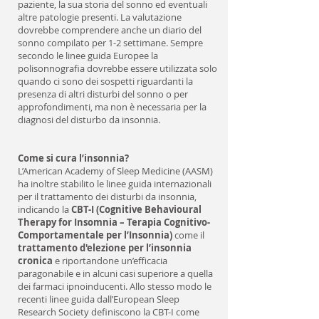
paziente, la sua storia del sonno ed eventuali
altre patologie presenti. La valutazione
dovrebbe comprendere anche un diario del
sonno compilato per 1-2 settimane. Sempre
secondo le linee guida Europee la
polisonnografia dovrebbe essere utilizzata solo
quando ci sono dei sospetti riguardanti la
presenza di altri disturbi del sonno o per
approfondimenti, ma non è necessaria per la
diagnosi del disturbo da insonnia.
Come si cura l’insonnia?
L’American Academy of Sleep Medicine (AASM)
ha inoltre stabilito le linee guida internazionali
per il trattamento dei disturbi da insonnia,
indicando la
CBT-I (Cognitive Behavioural
Therapy for Insomnia – Terapia Cognitivo-
Comportamentale per l’Insonnia)
come il
trattamento d'elezione per l’insonnia
cronica
e riportandone un’efficacia
paragonabile e in alcuni casi superiore a quella
dei farmaci ipnoinducenti. Allo stesso modo le
recenti linee guida dall’European Sleep
Research Society definiscono la CBT-I come