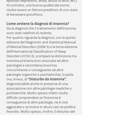
episodio depressivo, ansia, abuso di alcol, etc.)
Al contrario, una buona qualità del sonno
risulta essere un fattore predittivo di uno stato
di benessere psicofisico.
Come avviene la diagnosi di insonnia?
Sia la diagnosi che il trattamento dell’insonnia,
sono stati ridefiniti di recente.
Per quanto riguarda la diagnosi, con la quinta
edizione del Diagnostic and Statistical Manual
of Mental Disorders (DSM-5) e la terza edizione
dell’International Classification of Sleep
Disorders (ICSD-3), scompare la distinzione tra
insonnia primaria (non associata ad altre
patologie) e secondaria (insonnia
concomitante o conseguente ad altre
patologie organiche o psichiatriche). Si parla
ora, invece, di
“Disturbo da Insonnia”
,
diagnosticabile anche in presenza di una
associazione con altre patologie mediche o
psichiatriche. Molto spesso infatti risulta
difficile comprendere se l’insonnia è
conseguenza di altre patologie, ne è cioè
aggravata o se invece in alcuni casi ne predice
l’esordio. Molto spesso, inoltre, il disturbo del