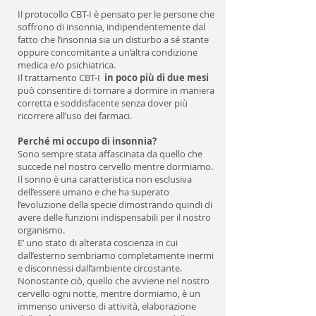
Il protocollo CBT-I è pensato per le persone che
soffrono di insonnia, indipendentemente dal
fatto che l’insonnia sia un disturbo a sé stante
oppure concomitante a un’altra condizione
medica e/o psichiatrica.
Il trattamento CBT-I
in poco più di due mesi
può consentire di tornare a dormire in maniera
corretta e soddisfacente senza dover più
ricorrere all’uso dei farmaci.
Perché mi occupo di insonnia?
Sono sempre stata affascinata da quello che
succede nel nostro cervello mentre dormiamo.
Il sonno è una caratteristica non esclusiva
dell’essere umano e che ha superato
l’evoluzione della specie dimostrando quindi di
avere delle funzioni indispensabili per il nostro
organismo.
E’ uno stato di alterata coscienza in cui
dall’esterno sembriamo completamente inermi
e disconnessi dall’ambiente circostante.
Nonostante ciò, quello che avviene nel nostro
cervello ogni notte, mentre dormiamo, è un
immenso universo di attività, elaborazione