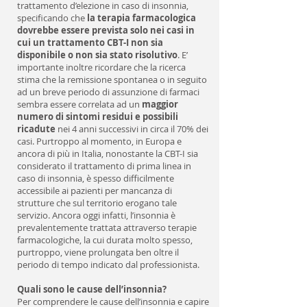
trattamento d’elezione in caso di insonnia,
specificando che
la terapia farmacologica
dovrebbe essere prevista solo nei casi in
cui un trattamento CBT-I non sia
disponibile o non sia stato risolutivo
. E’
importante inoltre ricordare che la ricerca
stima che la remissione spontanea o in seguito
ad un breve periodo di assunzione di farmaci
sembra essere correlata ad un
maggior
numero di sintomi residui e possibili
ricadute
nei 4 anni successivi
in circa il 70% dei
casi. Purtroppo al momento, in Europa e
ancora di più in Italia, nonostante la CBT-I sia
considerato il trattamento di prima linea in
caso di insonnia, è spesso difficilmente
accessibile ai pazienti per mancanza di
strutture che sul territorio erogano tale
servizio. Ancora oggi infatti, l’insonnia è
prevalentemente trattata attraverso terapie
farmacologiche, la cui durata molto spesso,
purtroppo, viene prolungata ben oltre il
periodo di tempo indicato dal professionista.
Quali sono le cause dell’insonnia?
Per comprendere le cause dell’insonnia e capire