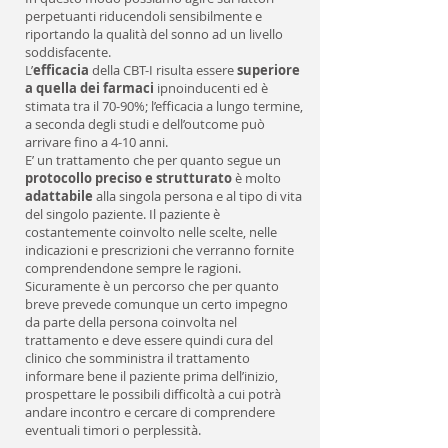
perpetuanti riducendoli sensibilmente e
riportando la qualità del sonno ad un livello
soddisfacente.
L’
efficacia
della CBT-I risulta essere
superiore
a quella dei farmaci
ipnoinducenti ed è
stimata tra il 70-90%; l’efficacia a lungo termine,
a seconda degli studi e dell’outcome può
arrivare fino a 4-10 anni.
E’ un trattamento che per quanto segue un
protocollo preciso e strutturato
è molto
adattabile
alla singola persona e al tipo di vita
del singolo paziente. Il paziente è
costantemente coinvolto nelle scelte, nelle
indicazioni e prescrizioni che verranno fornite
comprendendone sempre le ragioni.
Sicuramente è un percorso che per quanto
breve prevede comunque un certo impegno
da parte della persona coinvolta nel
trattamento e deve essere quindi cura del
clinico che somministra il trattamento
informare bene il paziente prima dell’inizio,
prospettare le possibili difficoltà a cui potrà
andare incontro e cercare di comprendere
eventuali timori o perplessità.