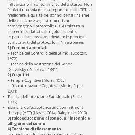
influenzano il mantenimento del disturbo. Non
è infatti una sola delle componenti dalla CBT-I a
migliorare la qualità del sonno, bensì l’insieme
delle tecniche e degli strumenti che
compongono il protocollo CBT-I utilizzati in
concerto e adattati al singolo paziente.
In particolare possiamo dividere le principali
componenti del protocollo in 4 macroaree:
1) Comportamental
i
– Tecnica del Controllo degli Stimoli (Bootzin,
1972)
– Tecnica della Restrizione del Sonno
(Glovinsky e Spielman,1991)
2) Cognitivi
– Terapia Cognitiva (Morin, 1993)
– Ristrutturazione Cognitiva (Morin, Espie,
2004)
Tecnica dell’Intenzione Paradossale (Espie,
1985)
Elementi dell’acceptance and commitment
therapy (ACT) (Hayes, 2014; Dalrymple, 2010)
3) Psicoeducazione al sonno, all’insonnia e
all’igiene del sonno
4) Tecniche di rilassamento
In questo modo possiamo agire sui fattori