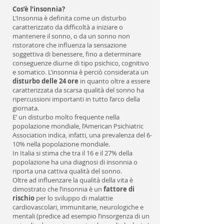
Cos’è l’insonnia?
L’Insonnia è definita come un disturbo
caratterizzato da difficoltà a iniziare o
mantenere il sonno, o da un sonno non
ristoratore che influenza la sensazione
soggettiva di benessere, fino a determinare
conseguenze diurne di tipo psichico, cognitivo
e somatico. L’insonnia è perciò considerata un
disturbo delle 24 ore
in quanto oltre a essere
caratterizzata da scarsa qualità del sonno ha
ripercussioni importanti in tutto l’arco della
giornata.
E’ un disturbo molto frequente nella
popolazione mondiale, l’American Psichiatric
Association indica, infatti, una prevalenza del 6-
10% nella popolazione mondiale.
In Italia si stima che tra il 16 e il 27% della
popolazione ha una diagnosi di insonnia o
riporta una cattiva qualità del sonno.
Oltre ad influenzare la qualità della vita è
dimostrato che l’insonnia è un
fattore di
rischio
per lo sviluppo di malattie
cardiovascolari, immunitarie, neurologiche e
mentali (predice ad esempio l’insorgenza di un