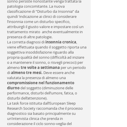
sonno persiste nonostante venga trattata la
patologia concomitante. La nuova
classificazione di “Disturbo da Insonnia” da
quindi ‘indicazione ai clinici di considerare
l’insonnia come un disturbo specifico,
attribuirgli il giusto valore e impostare così un
trattamento mirato anche eventualmente in
presenza di altre patologie.
La corretta diagnosi di
insonnia cronica
,
viene effettuata quando il soggetto riporta una
soggettiva insoddisfazione riguardo alla
propria qualità del sonno (difficoltà ad iniziare
o a mantenere il sonno, o risvegli precoci) per
almeno
tre volte a settimana
per un periodo
di
almeno tre mesi.
Deve essere anche
valutata la presenza di almeno una
compromissione nel funzionamento
diurno
del soggetto (diminuzione delle
performance, disturbi dell’umore, fatica, o
disturbi dell’attenzione).
La task force istituita dall’European Sleep
Research Society raccomanda che il processo
diagnostico sia basato principalmente su
un’intervista clinica che prenda in
considerazione il ciclo sonno-veglia del