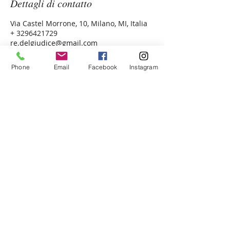
Dettagli di contatto
Via Castel Morrone, 10, Milano, MI, Italia
+ 3296421729
re.delgiudice@gmail.com
Phone
Email
Facebook
Instagram
Dott.ssa Renata del
Giudice, PhD
Psicologa - Psicoterapeuta
Sleep Coach - Terapia Cognitivo
Comportamentale Insonnia CBT-I
Psicologa dello Sport
Esperta EMDR Practitioner
Tel:
+39 329 6421729