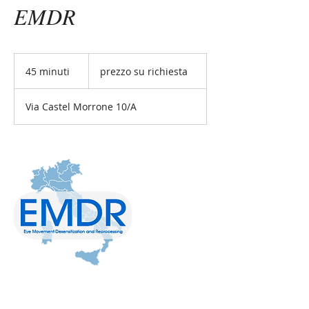
EMDR
prezzo
su
45 minuti
4
prezzo su richiesta
richiesta
5
m
Via Castel Morrone 10/A
i
n
u
t
i