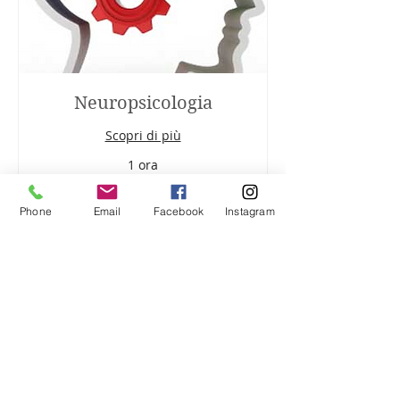
Neuropsicologia
Scopri di più
1 ora
prezzo
prezzo su richiesta
su
richiesta
Phone
Email
Facebook
Instagram
Altre info