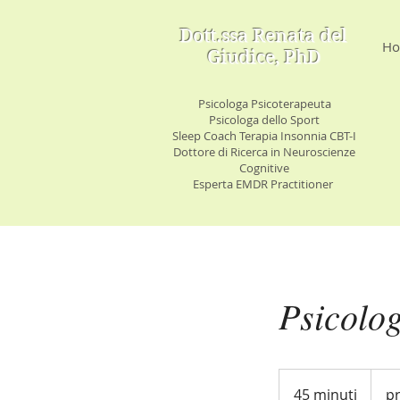
Dott.ssa Renata del
H
Giudice, PhD
Psicologa Psicoterapeuta
Psicologa dello Sport
Sleep Coach Terapia Insonnia CBT-I
Dottore di Ricerca in Neuroscienze
Cognitive
Esperta EMDR Practitioner
Psicolog
prezzo
su
45 minuti
4
pr
richies