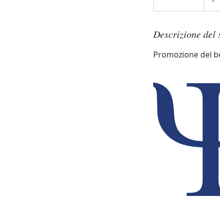
5
m
i
Descrizione del 
n
Promozione del be
u
t
i